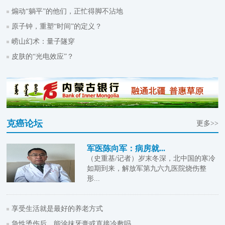
煽动“躺平”的他们，正忙得脚不沾地
原子钟，重塑“时间”的定义？
崂山幻术：量子隧穿
皮肤的“光电效应”？
克癌论坛
更多>>
军医陈向军：病房就...
（史重基/记者）岁末冬深，北中国的寒冷
如期到来，解放军第九六九医院烧伤整
形...
享受生活就是最好的养老方式
急性烫伤后，能涂抹牙膏或直接冷敷吗