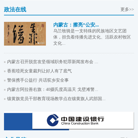
政法在线
更多>>
内蒙古：擦亮“公安...
乌兰牧骑是一支特殊的民族地区文艺团
体，担负着传播先进文化、活跃农村牧区
文化...
内蒙古召开脱贫攻坚领域职务犯罪新闻发布会 ...
香蕉噎死女童裁判让好人有了底气
警保携手公益行 共话驼乡安全事
内蒙古阿拉善右旗：40摄氏度高温天 戈壁滩警...
镶黄旗党员干部教育现场教学点在镶黄旗人武部国...