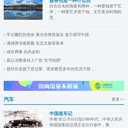
提香色是一种什么色
自古出名的画家有两种，一种爱钱甚于艺
术，一种爱艺术甚于钱。文艺复兴时期的
意...
牢记嘱托担使命 勇当先锋抓落实 奋力谱写中国...
满城青绿焕新颜 生态文旅迎客来
诬告网暴 此风必刹
莫让消费者掉入广告“文字陷阱”
曾经在党旗下宣过誓、受党教育多年的党员干部，...
汽车
更多>>
中国造车记
作者/衣公子01计划1980年代，中华人民共
和国国务院总理正在出行途中，乘...