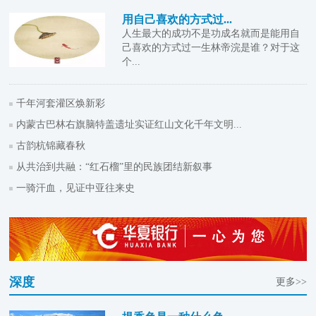
用自己喜欢的方式过...
人生最大的成功不是功成名就而是能用自
己喜欢的方式过一生林帝浣是谁？对于这
个...
千年河套灌区焕新彩
内蒙古巴林右旗脑特盖遗址实证红山文化千年文明...
古韵杭锦藏春秋
从共治到共融：“红石榴”里的民族团结新叙事
一骑汗血，见证中亚往来史
深度
更多>>