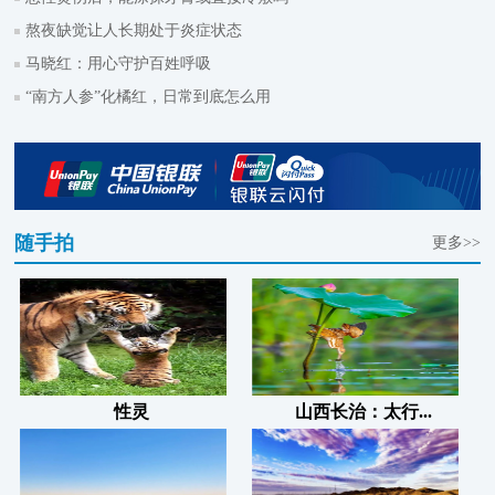
熬夜缺觉让人长期处于炎症状态
马晓红：用心守护百姓呼吸
“南方人参”化橘红，日常到底怎么用
随手拍
更多>>
性灵
山西长治：太行...