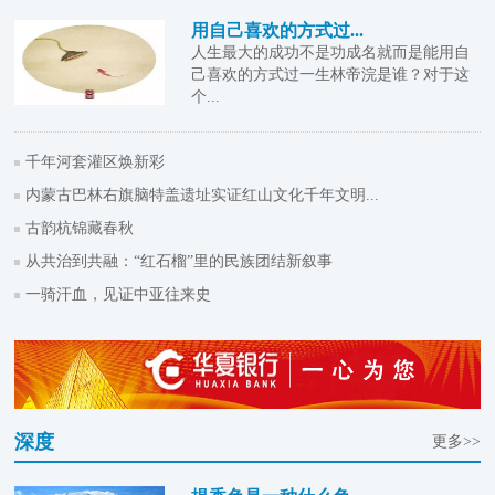
用自己喜欢的方式过...
人生最大的成功不是功成名就而是能用自
己喜欢的方式过一生林帝浣是谁？对于这
个...
千年河套灌区焕新彩
内蒙古巴林右旗脑特盖遗址实证红山文化千年文明...
古韵杭锦藏春秋
从共治到共融：“红石榴”里的民族团结新叙事
一骑汗血，见证中亚往来史
深度
更多>>