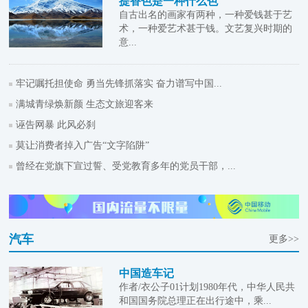
提香色是一种什么色
自古出名的画家有两种，一种爱钱甚于艺
术，一种爱艺术甚于钱。文艺复兴时期的
意...
牢记嘱托担使命 勇当先锋抓落实 奋力谱写中国...
满城青绿焕新颜 生态文旅迎客来
诬告网暴 此风必刹
莫让消费者掉入广告“文字陷阱”
曾经在党旗下宣过誓、受党教育多年的党员干部，...
汽车
更多>>
中国造车记
作者/衣公子01计划1980年代，中华人民共
和国国务院总理正在出行途中，乘...