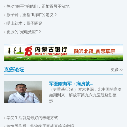
煽动“躺平”的他们，正忙得脚不沾地
原子钟，重塑“时间”的定义？
崂山幻术：量子隧穿
皮肤的“光电效应”？
克癌论坛
更多>>
军医陈向军：病房就...
（史重基/记者）岁末冬深，北中国的寒冷
如期到来，解放军第九六九医院烧伤整
形...
享受生活就是最好的养老方式
急性烫伤后，能涂抹牙膏或直接冷敷吗