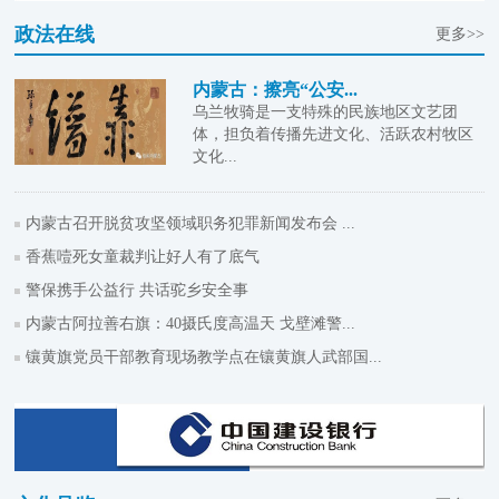
政法在线
更多>>
内蒙古：擦亮“公安...
乌兰牧骑是一支特殊的民族地区文艺团
体，担负着传播先进文化、活跃农村牧区
文化...
内蒙古召开脱贫攻坚领域职务犯罪新闻发布会 ...
香蕉噎死女童裁判让好人有了底气
警保携手公益行 共话驼乡安全事
内蒙古阿拉善右旗：40摄氏度高温天 戈壁滩警...
镶黄旗党员干部教育现场教学点在镶黄旗人武部国...