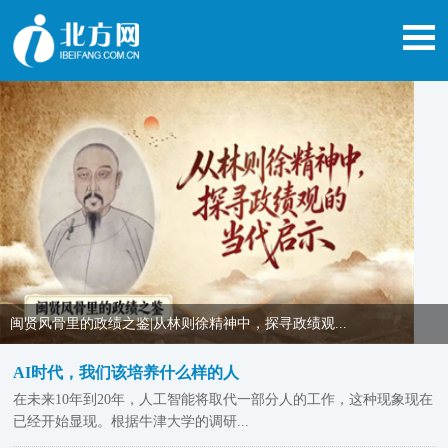
闽贤风骨里的政绩之鉴|从林则徐精神中，探寻政绩观...
AI时代，我们该培养什么样的人
在未来10年到20年，人工智能将取代一部分人的工作，这种现象现在
已经开始显现。根据牛津大学的调研...