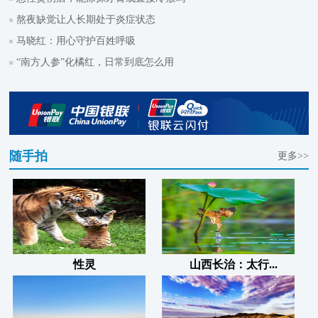
熬夜缺觉让人长期处于炎症状态
马晓红：用心守护百姓呼吸
“南方人参”化橘红，日常到底怎么用
随手拍
更多>>
性灵
山西长治：太行...