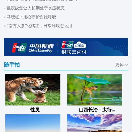
熬夜缺觉让人长期处于炎症状态
马晓红：用心守护百姓呼吸
“南方人参”化橘红，日常到底怎么用
随手拍
更多>>
性灵
山西长治：太行...