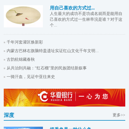
用自己喜欢的方式过...
人生最大的成功不是功成名就而是能用自
己喜欢的方式过一生林帝浣是谁？对于这
个...
千年河套灌区焕新彩
内蒙古巴林右旗脑特盖遗址实证红山文化千年文明...
古韵杭锦藏春秋
从共治到共融：“红石榴”里的民族团结新叙事
一骑汗血，见证中亚往来史
深度
更多>>