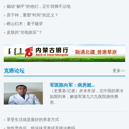
煽动“躺平”的他们，正忙得脚不沾地
原子钟，重塑“时间”的定义？
崂山幻术：量子隧穿
皮肤的“光电效应”？
克癌论坛
更多>>
军医陈向军：病房就...
（史重基/记者）岁末冬深，北中国的寒冷
如期到来，解放军第九六九医院烧伤整
形...
享受生活就是最好的养老方式
急性烫伤后，能涂抹牙膏或直接冷敷吗