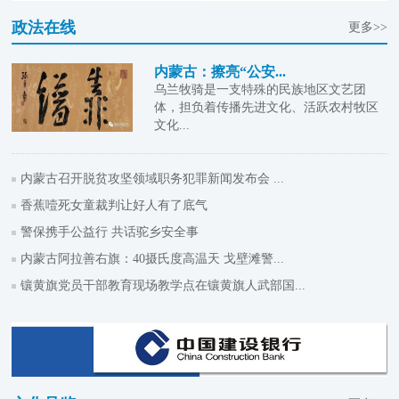
政法在线
更多>>
内蒙古：擦亮“公安...
乌兰牧骑是一支特殊的民族地区文艺团
体，担负着传播先进文化、活跃农村牧区
文化...
内蒙古召开脱贫攻坚领域职务犯罪新闻发布会 ...
香蕉噎死女童裁判让好人有了底气
警保携手公益行 共话驼乡安全事
内蒙古阿拉善右旗：40摄氏度高温天 戈壁滩警...
镶黄旗党员干部教育现场教学点在镶黄旗人武部国...