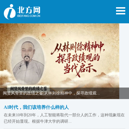
闽贤风骨里的政绩之鉴|从林则徐精神中，探寻政绩观...
AI时代，我们该培养什么样的人
在未来10年到20年，人工智能将取代一部分人的工作，这种现象现在
已经开始显现。根据牛津大学的调研...