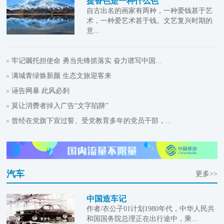
提香色是一种什么色
自古出名的画家有两种，一种爱钱甚于艺
术，一种爱艺术甚于钱。文艺复兴时期的
意...
牢记嘱托担使命 勇当先锋抓落实 奋力谱写中国...
满城青绿焕新颜 生态文旅迎客来
诬告网暴 此风必刹
莫让消费者掉入广告“文字陷阱”
曾经在党旗下宣过誓、受党教育多年的党员干部，...
汽车
更多>>
中国造车记
作者/衣公子01计划1980年代，中华人民共
和国国务院总理正在出行途中，乘...