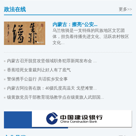
政法在线
更多>>
内蒙古：擦亮“公安...
乌兰牧骑是一支特殊的民族地区文艺团
体，担负着传播先进文化、活跃农村牧区
文化...
内蒙古召开脱贫攻坚领域职务犯罪新闻发布会 ...
香蕉噎死女童裁判让好人有了底气
警保携手公益行 共话驼乡安全事
内蒙古阿拉善右旗：40摄氏度高温天 戈壁滩警...
镶黄旗党员干部教育现场教学点在镶黄旗人武部国...