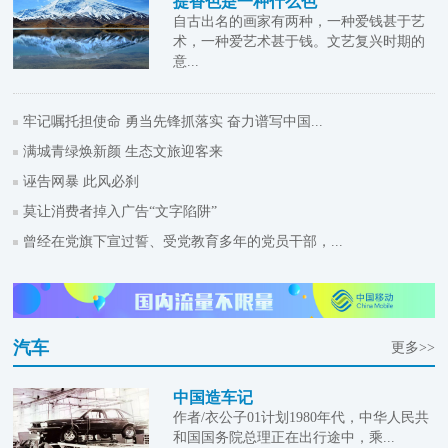
提香色是一种什么色
自古出名的画家有两种，一种爱钱甚于艺
术，一种爱艺术甚于钱。文艺复兴时期的
意...
牢记嘱托担使命 勇当先锋抓落实 奋力谱写中国...
满城青绿焕新颜 生态文旅迎客来
诬告网暴 此风必刹
莫让消费者掉入广告“文字陷阱”
曾经在党旗下宣过誓、受党教育多年的党员干部，...
汽车
更多>>
中国造车记
作者/衣公子01计划1980年代，中华人民共
和国国务院总理正在出行途中，乘...