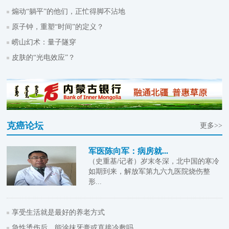
煽动“躺平”的他们，正忙得脚不沾地
原子钟，重塑“时间”的定义？
崂山幻术：量子隧穿
皮肤的“光电效应”？
克癌论坛
更多>>
军医陈向军：病房就...
（史重基/记者）岁末冬深，北中国的寒冷
如期到来，解放军第九六九医院烧伤整
形...
享受生活就是最好的养老方式
急性烫伤后，能涂抹牙膏或直接冷敷吗