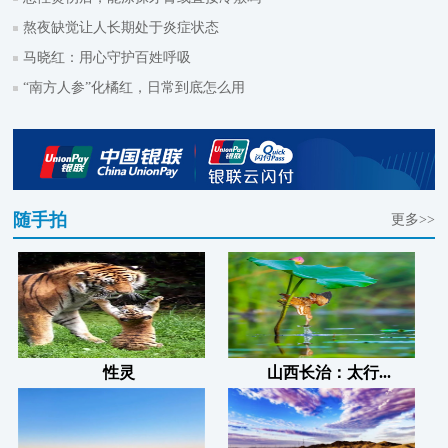
熬夜缺觉让人长期处于炎症状态
马晓红：用心守护百姓呼吸
“南方人参”化橘红，日常到底怎么用
随手拍
更多>>
性灵
山西长治：太行...