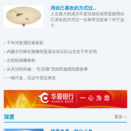
用自己喜欢的方式过...
人生最大的成功不是功成名就而是能用自
己喜欢的方式过一生林帝浣是谁？对于这
个...
千年河套灌区焕新彩
内蒙古巴林右旗脑特盖遗址实证红山文化千年文明...
古韵杭锦藏春秋
从共治到共融：“红石榴”里的民族团结新叙事
一骑汗血，见证中亚往来史
深度
更多>>