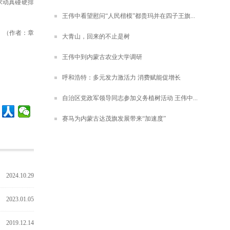
求动真碰硬排
王伟中看望慰问“人民楷模”都贵玛并在四子王旗...
。（
作者：章
大青山，回来的不止是树
王伟中到内蒙古农业大学调研
呼和浩特：多元发力激活力 消费赋能促增长
自治区党政军领导同志参加义务植树活动 王伟中...
赛马为内蒙古达茂旗发展带来“加速度”
2024.10.29
2023.01.05
2019.12.14