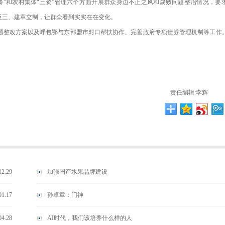
餐”和农村集体“三资”管理六个方面开展群众身边不正之风和腐败问题整治情况，要
反三、建章立制，让群众看到实实在在变化。
题整改方案以及呼包鄂与东部盟市对口帮扶协作、完善政府专项债券管理机制等工作
责任编辑:李辉
12.29
加强国产水果品牌建设
01.17
孙卓章：门神
04.28
AI时代，我们该培养什么样的人