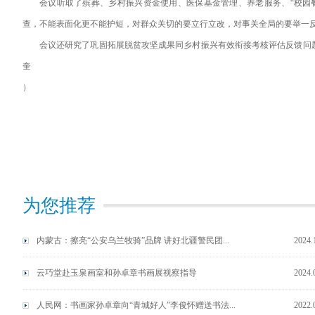
会议听取了殡葬、乡村振兴资金使用、医保基金管理、养老服务、“校园
查，不能表面化更不能护短，对群众关切的要立行立改，对事关全局的要举一
会议还研究了巩固拓展脱贫攻坚成果同乡村振兴有效衔接考核评估反馈问
奎
）
为您推荐
内蒙古：擦亮“公安乌兰牧骑”品牌 讲好北疆警民团...
2024.
云巧堂赴玉泉画室和孙卓章书画展视察指导
2024.
人民网：书画家孙卓章向“青城好人”李俊怀赠送书法...
2022.