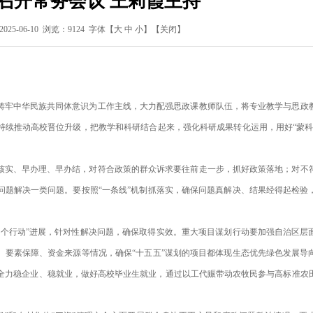
召开常务会议 王莉霞主持
5-06-10 浏览：9124 字体【
大
中
小
】
【关闭】
铸牢中华民族共同体意识为工作主线，大力配强思政课教师队伍，将专业教学与思政
持续推动高校晋位升级，把教学和科研结合起来，强化科研成果转化运用，用好“蒙科
核实、早办理、早办结，对符合政策的群众诉求要往前走一步，抓好政策落地；对不
问题解决一类问题。要按照“一条线”机制抓落实，确保问题真解决、结果经得起检验
六个行动”进展，针对性解决问题，确保取得实效。重大项目谋划行动要加强自治区层
、要素保障、资金来源等情况，确保“十五五”谋划的项目都体现生态优先绿色发展导
，全力稳企业、稳就业，做好高校毕业生就业，通过以工代赈带动农牧民参与高标准农