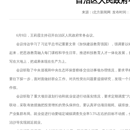
自治区人民政府
来源：i北方新闻网 发布时间：202
6月9日，王莉霞主持召开自治区人民政府常务会议。
会议传达学习了习近平总书记重要文章《加快建设教育强国》，强调要以
起来，把思政教育融入每门课程和学生日常。推进科技教育人才一体化发展，
写在大地上，把成果体现在生产力上。
会议听取了中央巡视和中央生态环保督察移交信访事项办理情况，要求早
要往下探一步，面对面做好群众工作。对共性突出问题要提级研究，发现一个
作假。
会议听取了重大项目谋划行动和就业促进行动落实情况，要求定期调度“
联动，采取有效措施把投资增长的势头保持住。要认真评估项目能耗、碳排放
产业集群布局。就业促进行动要锚定城镇调查失业率5.5%左右的目标不动摇
治沙等实现就近就业。