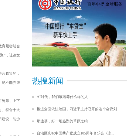
们
教育紧密结合
聚”，让论文
符合政策的，
热搜新闻
，绝不能弄虚
AI时代，我们该培养什么样的人
面统筹，上下
推进全面依法治国，习近平主持召开的这个会议划...
向、符合十大
田建设、防沙
那达慕，好一场热烈的草原之约
自治区庆祝中国共产党成立105周年音乐会《永...