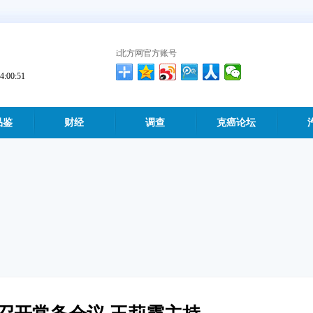
i北方网官方账号
00:52
品鉴
财经
调查
克癌论坛