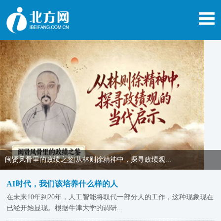
闽贤风骨里的政绩之鉴|从林则徐精神中，探寻政绩观...
AI时代，我们该培养什么样的人
在未来10年到20年，人工智能将取代一部分人的工作，这种现象现在
已经开始显现。根据牛津大学的调研...