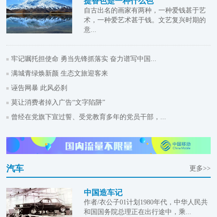
提香色是一种什么色
自古出名的画家有两种，一种爱钱甚于艺
术，一种爱艺术甚于钱。文艺复兴时期的
意...
牢记嘱托担使命 勇当先锋抓落实 奋力谱写中国...
满城青绿焕新颜 生态文旅迎客来
诬告网暴 此风必刹
莫让消费者掉入广告“文字陷阱”
曾经在党旗下宣过誓、受党教育多年的党员干部，...
汽车
更多>>
中国造车记
作者/衣公子01计划1980年代，中华人民共
和国国务院总理正在出行途中，乘...