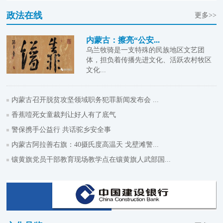
政法在线
更多>>
内蒙古：擦亮“公安...
乌兰牧骑是一支特殊的民族地区文艺团
体，担负着传播先进文化、活跃农村牧区
文化...
内蒙古召开脱贫攻坚领域职务犯罪新闻发布会 ...
香蕉噎死女童裁判让好人有了底气
警保携手公益行 共话驼乡安全事
内蒙古阿拉善右旗：40摄氏度高温天 戈壁滩警...
镶黄旗党员干部教育现场教学点在镶黄旗人武部国...