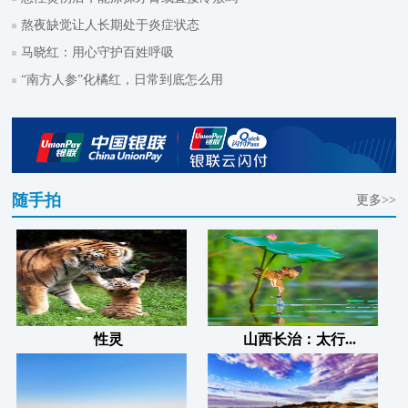
熬夜缺觉让人长期处于炎症状态
马晓红：用心守护百姓呼吸
“南方人参”化橘红，日常到底怎么用
随手拍
更多>>
性灵
山西长治：太行...