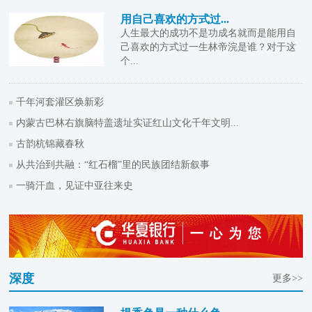
用自己喜欢的方式过...
人生最大的成功不是功成名就而是能用自
己喜欢的方式过一生林帝浣是谁？对于这
个...
千年河套灌区焕新彩
内蒙古巴林右旗脑特盖遗址实证红山文化千年文明...
古韵杭锦藏春秋
从共治到共融：“红石榴”里的民族团结新叙事
一骑汗血，见证中亚往来史
深度
更多>>