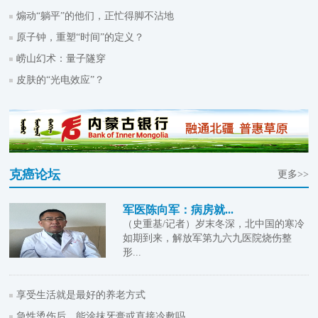
煽动“躺平”的他们，正忙得脚不沾地
原子钟，重塑“时间”的定义？
崂山幻术：量子隧穿
皮肤的“光电效应”？
克癌论坛
更多>>
军医陈向军：病房就...
（史重基/记者）岁末冬深，北中国的寒冷
如期到来，解放军第九六九医院烧伤整
形...
享受生活就是最好的养老方式
急性烫伤后，能涂抹牙膏或直接冷敷吗