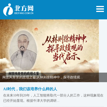
闽贤风骨里的政绩之鉴|从林则徐精神中，探寻政绩观...
AI时代，我们该培养什么样的人
在未来10年到20年，人工智能将取代一部分人的工作，这种现象现在
已经开始显现。根据牛津大学的调研...