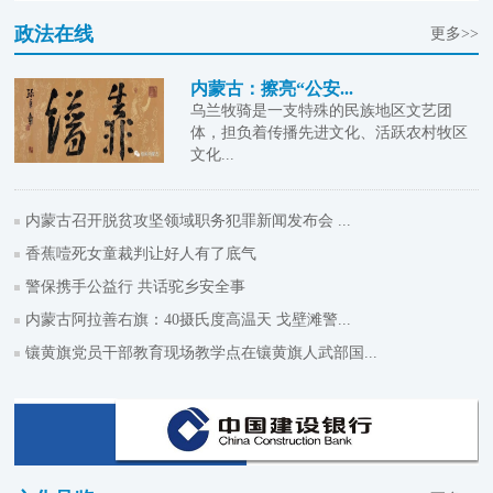
政法在线
更多>>
内蒙古：擦亮“公安...
乌兰牧骑是一支特殊的民族地区文艺团
体，担负着传播先进文化、活跃农村牧区
文化...
内蒙古召开脱贫攻坚领域职务犯罪新闻发布会 ...
香蕉噎死女童裁判让好人有了底气
警保携手公益行 共话驼乡安全事
内蒙古阿拉善右旗：40摄氏度高温天 戈壁滩警...
镶黄旗党员干部教育现场教学点在镶黄旗人武部国...