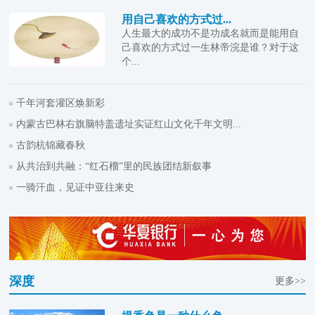
用自己喜欢的方式过...
人生最大的成功不是功成名就而是能用自
己喜欢的方式过一生林帝浣是谁？对于这
个...
千年河套灌区焕新彩
内蒙古巴林右旗脑特盖遗址实证红山文化千年文明...
古韵杭锦藏春秋
从共治到共融：“红石榴”里的民族团结新叙事
一骑汗血，见证中亚往来史
深度
更多>>