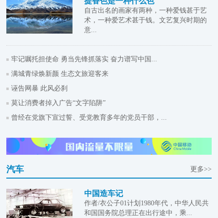
提香色是一种什么色
自古出名的画家有两种，一种爱钱甚于艺
术，一种爱艺术甚于钱。文艺复兴时期的
意...
牢记嘱托担使命 勇当先锋抓落实 奋力谱写中国...
满城青绿焕新颜 生态文旅迎客来
诬告网暴 此风必刹
莫让消费者掉入广告“文字陷阱”
曾经在党旗下宣过誓、受党教育多年的党员干部，...
汽车
更多>>
中国造车记
作者/衣公子01计划1980年代，中华人民共
和国国务院总理正在出行途中，乘...