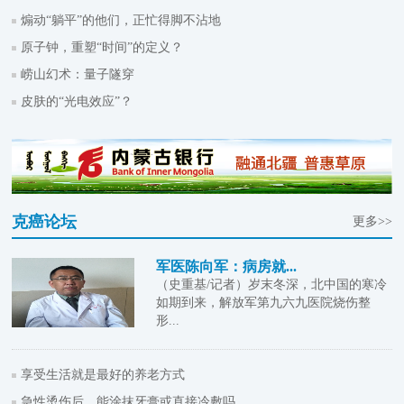
煽动“躺平”的他们，正忙得脚不沾地
原子钟，重塑“时间”的定义？
崂山幻术：量子隧穿
皮肤的“光电效应”？
克癌论坛
更多>>
军医陈向军：病房就...
（史重基/记者）岁末冬深，北中国的寒冷
如期到来，解放军第九六九医院烧伤整
形...
享受生活就是最好的养老方式
急性烫伤后，能涂抹牙膏或直接冷敷吗