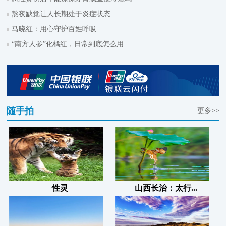
熬夜缺觉让人长期处于炎症状态
马晓红：用心守护百姓呼吸
“南方人参”化橘红，日常到底怎么用
随手拍
更多>>
性灵
山西长治：太行...