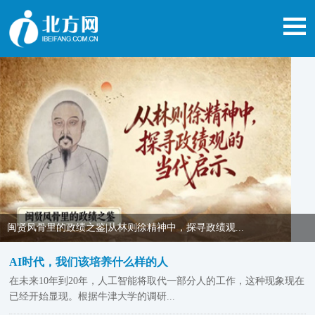
闽贤风骨里的政绩之鉴|从林则徐精神中，探寻政绩观...
AI时代，我们该培养什么样的人
在未来10年到20年，人工智能将取代一部分人的工作，这种现象现在
已经开始显现。根据牛津大学的调研...