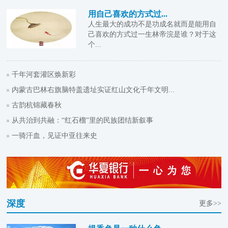
用自己喜欢的方式过...
人生最大的成功不是功成名就而是能用自
己喜欢的方式过一生林帝浣是谁？对于这
个...
千年河套灌区焕新彩
内蒙古巴林右旗脑特盖遗址实证红山文化千年文明...
古韵杭锦藏春秋
从共治到共融：“红石榴”里的民族团结新叙事
一骑汗血，见证中亚往来史
深度
更多>>