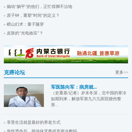
煽动“躺平”的他们，正忙得脚不沾地
原子钟，重塑“时间”的定义？
崂山幻术：量子隧穿
皮肤的“光电效应”？
克癌论坛
更多>>
军医陈向军：病房就...
（史重基/记者）岁末冬深，北中国的寒冷
如期到来，解放军第九六九医院烧伤整
形...
享受生活就是最好的养老方式
急性烫伤后，能涂抹牙膏或直接冷敷吗