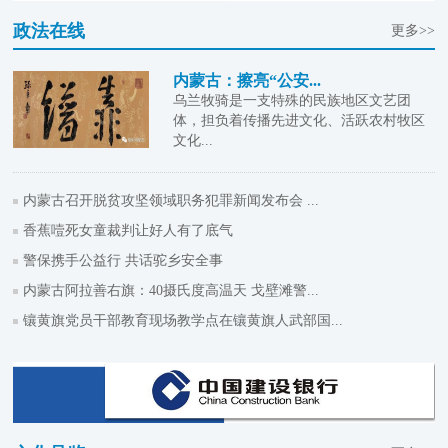
政法在线
更多>>
内蒙古：擦亮“公安...
乌兰牧骑是一支特殊的民族地区文艺团
体，担负着传播先进文化、活跃农村牧区
文化...
内蒙古召开脱贫攻坚领域职务犯罪新闻发布会 ...
香蕉噎死女童裁判让好人有了底气
警保携手公益行 共话驼乡安全事
内蒙古阿拉善右旗：40摄氏度高温天 戈壁滩警...
镶黄旗党员干部教育现场教学点在镶黄旗人武部国...