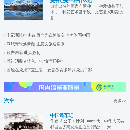
提香色是一种什么色
自古出名的画家有两种，一种爱钱甚于艺
术，一种爱艺术甚于钱。文艺复兴时期的
意...
牢记嘱托担使命 勇当先锋抓落实 奋力谱写中国...
满城青绿焕新颜 生态文旅迎客来
诬告网暴 此风必刹
莫让消费者掉入广告“文字陷阱”
曾经在党旗下宣过誓、受党教育多年的党员干部，...
汽车
更多>>
中国造车记
作者/衣公子01计划1980年代，中华人民共
和国国务院总理正在出行途中，乘...