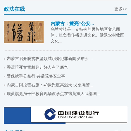
政法在线
更多>>
内蒙古：擦亮“公安...
乌兰牧骑是一支特殊的民族地区文艺团
体，担负着传播先进文化、活跃农村牧区
文化...
内蒙古召开脱贫攻坚领域职务犯罪新闻发布会 ...
香蕉噎死女童裁判让好人有了底气
警保携手公益行 共话驼乡安全事
内蒙古阿拉善右旗：40摄氏度高温天 戈壁滩警...
镶黄旗党员干部教育现场教学点在镶黄旗人武部国...