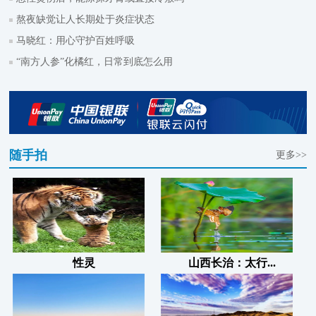
熬夜缺觉让人长期处于炎症状态
马晓红：用心守护百姓呼吸
“南方人参”化橘红，日常到底怎么用
随手拍
更多>>
性灵
山西长治：太行...