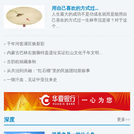
用自己喜欢的方式过...
人生最大的成功不是功成名就而是能用自
己喜欢的方式过一生林帝浣是谁？对于这
个...
千年河套灌区焕新彩
内蒙古巴林右旗脑特盖遗址实证红山文化千年文明...
古韵杭锦藏春秋
从共治到共融：“红石榴”里的民族团结新叙事
一骑汗血，见证中亚往来史
深度
更多>>