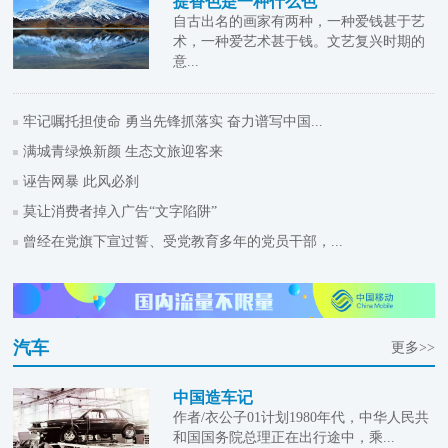
提香色是一种什么色
自古出名的画家有两种，一种爱钱甚于艺
术，一种爱艺术甚于钱。文艺复兴时期的
意...
牢记嘱托担使命 勇当先锋抓落实 奋力谱写中国...
满城青绿焕新颜 生态文旅迎客来
诬告网暴 此风必刹
莫让消费者掉入广告“文字陷阱”
曾经在党旗下宣过誓、受党教育多年的党员干部，...
汽车
更多>>
中国造车记
作者/衣公子01计划1980年代，中华人民共
和国国务院总理正在出行途中，乘...