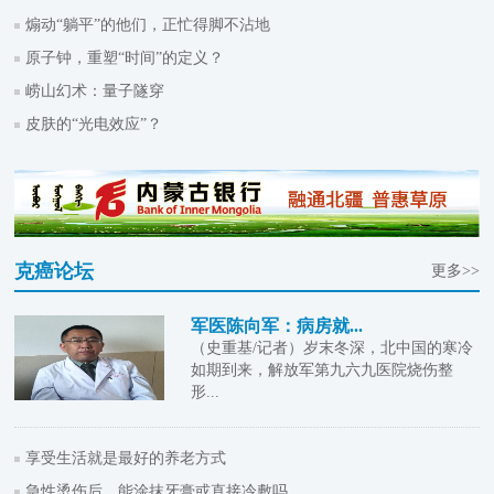
煽动“躺平”的他们，正忙得脚不沾地
原子钟，重塑“时间”的定义？
崂山幻术：量子隧穿
皮肤的“光电效应”？
克癌论坛
更多>>
军医陈向军：病房就...
（史重基/记者）岁末冬深，北中国的寒冷
如期到来，解放军第九六九医院烧伤整
形...
享受生活就是最好的养老方式
急性烫伤后，能涂抹牙膏或直接冷敷吗