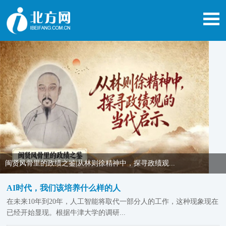
闽贤风骨里的政绩之鉴|从林则徐精神中，探寻政绩观...
AI时代，我们该培养什么样的人
在未来10年到20年，人工智能将取代一部分人的工作，这种现象现在
已经开始显现。根据牛津大学的调研...