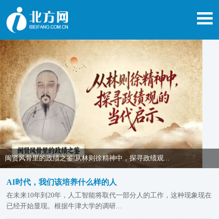
闽贤风骨里的政绩之鉴|从林则徐精神中，探寻政绩观...
AI时代，我们该培养什么样的人
在未来10年到20年，人工智能将取代一部分人的工作，这种现象现在
已经开始显现。根据牛津大学的调研...