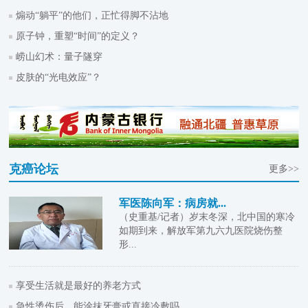
煽动“躺平”的他们，正忙得脚不沾地
原子钟，重塑“时间”的定义？
崂山幻术：量子隧穿
皮肤的“光电效应”？
克癌论坛
更多>>
军医陈向军：病房就...
（史重基/记者）岁末冬深，北中国的寒冷
如期到来，解放军第九六九医院烧伤整
形...
享受生活就是最好的养老方式
急性烫伤后，能涂抹牙膏或直接冷敷吗