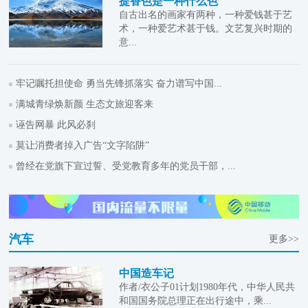
提香色是一种什么色
自古出名的画家有两种，一种爱钱甚于艺
术，一种爱艺术甚于钱。文艺复兴时期的
意...
牢记嘱托担使命 勇当先锋抓落实 奋力谱写中国...
满城青绿焕新颜 生态文旅迎客来
诬告网暴 此风必刹
莫让消费者掉入广告“文字陷阱”
曾经在党旗下宣过誓、受党教育多年的党员干部，...
汽车
更多>>
中国造车记
作者/衣公子01计划1980年代，中华人民共
和国国务院总理正在出行途中，乘...