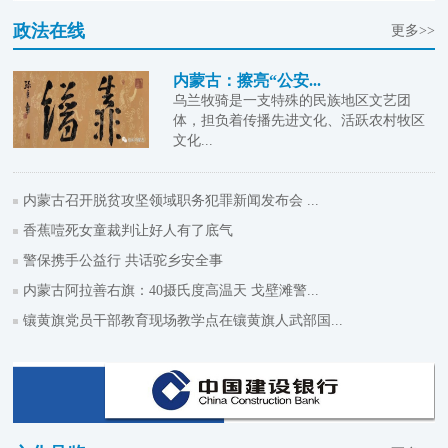
政法在线
更多>>
内蒙古：擦亮“公安...
乌兰牧骑是一支特殊的民族地区文艺团
体，担负着传播先进文化、活跃农村牧区
文化...
内蒙古召开脱贫攻坚领域职务犯罪新闻发布会 ...
香蕉噎死女童裁判让好人有了底气
警保携手公益行 共话驼乡安全事
内蒙古阿拉善右旗：40摄氏度高温天 戈壁滩警...
镶黄旗党员干部教育现场教学点在镶黄旗人武部国...