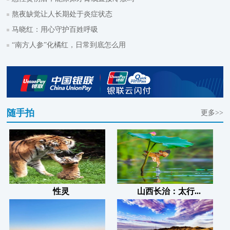
熬夜缺觉让人长期处于炎症状态
马晓红：用心守护百姓呼吸
“南方人参”化橘红，日常到底怎么用
随手拍
更多>>
性灵
山西长治：太行...