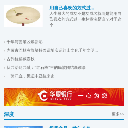
用自己喜欢的方式过...
人生最大的成功不是功成名就而是能用自
己喜欢的方式过一生林帝浣是谁？对于这
个...
千年河套灌区焕新彩
内蒙古巴林右旗脑特盖遗址实证红山文化千年文明...
古韵杭锦藏春秋
从共治到共融：“红石榴”里的民族团结新叙事
一骑汗血，见证中亚往来史
深度
更多>>