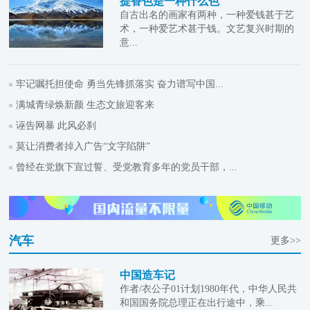
提香色是一种什么色
自古出名的画家有两种，一种爱钱甚于艺
术，一种爱艺术甚于钱。文艺复兴时期的
意...
牢记嘱托担使命 勇当先锋抓落实 奋力谱写中国...
满城青绿焕新颜 生态文旅迎客来
诬告网暴 此风必刹
莫让消费者掉入广告“文字陷阱”
曾经在党旗下宣过誓、受党教育多年的党员干部，...
汽车
更多>>
中国造车记
作者/衣公子01计划1980年代，中华人民共
和国国务院总理正在出行途中，乘...