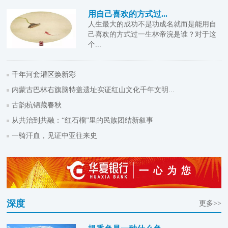
用自己喜欢的方式过...
人生最大的成功不是功成名就而是能用自
己喜欢的方式过一生林帝浣是谁？对于这
个...
千年河套灌区焕新彩
内蒙古巴林右旗脑特盖遗址实证红山文化千年文明...
古韵杭锦藏春秋
从共治到共融：“红石榴”里的民族团结新叙事
一骑汗血，见证中亚往来史
深度
更多>>