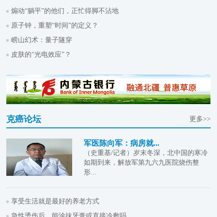
煽动“躺平”的他们，正忙得脚不沾地
原子钟，重塑“时间”的定义？
崂山幻术：量子隧穿
皮肤的“光电效应”？
克癌论坛
更多>>
军医陈向军：病房就...
（史重基/记者）岁末冬深，北中国的寒冷
如期到来，解放军第九六九医院烧伤整
形...
享受生活就是最好的养老方式
急性烫伤后，能涂抹牙膏或直接冷敷吗