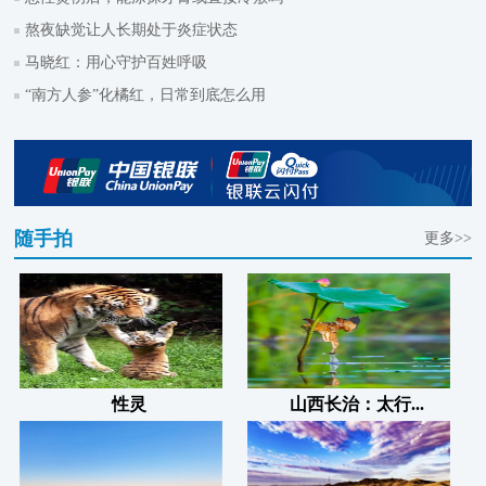
熬夜缺觉让人长期处于炎症状态
马晓红：用心守护百姓呼吸
“南方人参”化橘红，日常到底怎么用
随手拍
更多>>
性灵
山西长治：太行...