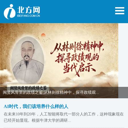
闽贤风骨里的政绩之鉴|从林则徐精神中，探寻政绩观...
AI时代，我们该培养什么样的人
在未来10年到20年，人工智能将取代一部分人的工作，这种现象现在
已经开始显现。根据牛津大学的调研...