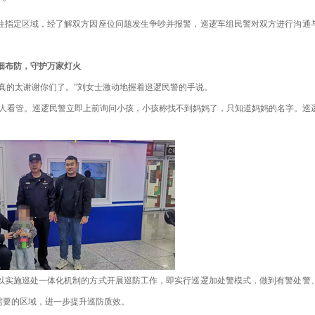
”
即前往指定区域，经了解双方因座位问题发生争吵并报警，巡逻车组民警对双方进行沟通
细布防，守护万家灯火
真的太谢谢你们了。”刘女士激动地握着巡逻民警的手说。
无人看管。巡逻民警立即上前询问小孩，小孩称找不到妈妈了，只知道妈妈的名字。巡
以实施巡处一体化机制的方式开展巡防工作，即实行巡逻加处警模式，做到有警处警
需要的区域，进一步提升巡防质效。