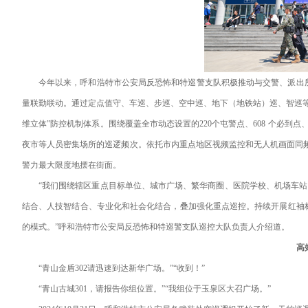
今年以来，呼和浩特市公安局反恐怖和特巡警支队积极推动与交警、派出
量联勤联动。通过定点值守、车巡、步巡、空中巡、地下（地铁站）巡、智巡
维立体”防控机制体系。围绕覆盖全市动态设置的220个屯警点、608 个必到
夜市等人员密集场所的巡逻频次。依托市内重点地区视频监控和无人机画面同
警力最大限度地摆在街面。
“我们围绕辖区重点目标单位、城市广场、繁华商圈、医院学校、机场车站
结合、人技智结合、专业化和社会化结合，叠加强化重点巡控。持续开展红袖
的模式。”呼和浩特市公安局反恐怖和特巡警支队巡控大队负责人介绍道。
高
“青山金盾302请迅速到达新华广场。”“收到！”
“青山古城301，请报告你组位置。”“我组位于玉泉区大召广场。”