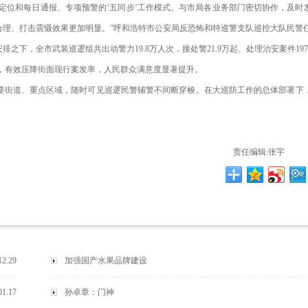
轨迹定位和每日通报、专项预警的‘五同步’工作模式。与市局各业务部门密切协作，及时
合理、打击震慑效果更加明显。”呼和浩特市公安局反恐怖和特巡警支队巡控大队民警
下，全市武装巡逻组共出动警力19.8万人次，接处警21.9万起、处理治安案件197
2万次，有效压降街面现行案发率，人民群众满意度显著提升。
要街道、重点区域，随时可见巡逻民警辅警不间断穿梭。在大巡防工作的总体部署下
责任编辑:张宇
12.29
加强国产水果品牌建设
01.17
孙卓章：门神