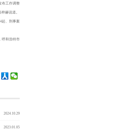
发布工作调整
任梓赫说道。
4起、刑事案
，呼和浩特市
2024.10.29
2023.01.05