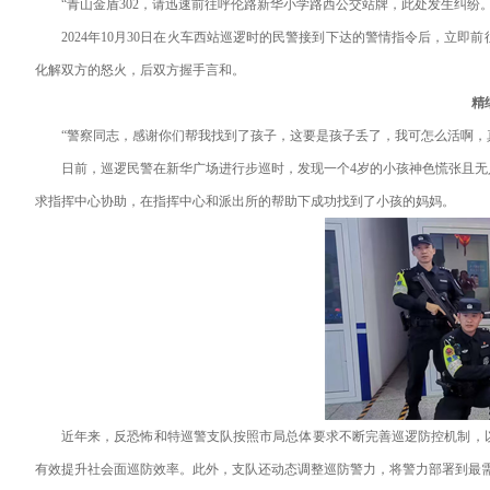
“青山金盾302，请迅速前往呼伦路新华小学路西公交站牌，此处发生纠纷。
2024年10月30日在火车西站巡逻时的民警接到下达的警情指令后，立
化解双方的怒火，后双方握手言和。
精
“警察同志，感谢你们帮我找到了孩子，这要是孩子丢了，我可怎么活啊，
日前，巡逻民警在新华广场进行步巡时，发现一个4岁的小孩神色慌张且
求指挥中心协助，在指挥中心和派出所的帮助下成功找到了小孩的妈妈。
近年来，反恐怖和特巡警支队按照市局总体要求不断完善巡逻防控机制，
有效提升社会面巡防效率。此外，支队还动态调整巡防警力，将警力部署到最