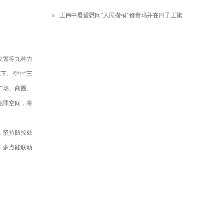
王伟中看望慰问“人民楷模”都贵玛并在四子王旗...
义警等九种力
下、空中“三
广场、商圈、
犯罪空间，将
，坚持防控处
、多点能联动