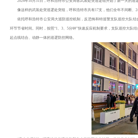
2024年10月31日，呼和浩特市公安局各武装处突巡逻组开始了新一天的巡
像这样的武装处突巡逻处突组，呼和浩特市共有17支，他们全年不间断、2
依托呼和浩特市公安局大巡防巡控机制，反恐怖和特巡警支队巡控大队结
环节节省时间。同时，按照“1、3、5分钟”快速反应机制要求，支队巡控大
起点线结合、动静一体的巡逻防控网络。