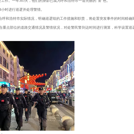
逻工作。一年365天，他们的身影已成为呼和浩特市一道亮丽的“警”色。
4小时进行巡逻并处理警情。
合呼和浩特市实际情况，明确巡逻组的工作措施和职责，将处置突发事件的时间精确
队结合重点部位的道路交通情况及警情状况，对处警民警到达时间进行测算，科学设置巡