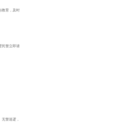
与教育，及时
逻民警立即请
、无警巡逻，