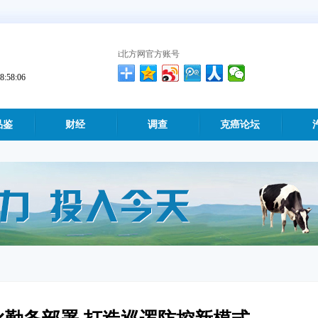
i北方网官方账号
58:07
品鉴
财经
调查
克癌论坛