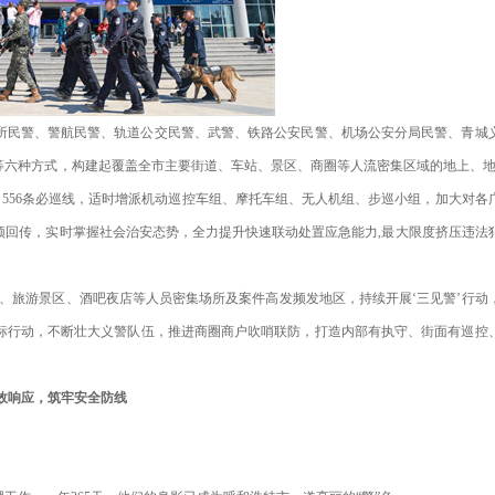
所民警、警航民警、轨道公交民警、武警、铁路公安民警、机场公安分局民警、青城
等六种方式，构建起覆盖全市主要街道、车站、景区、商圈等人流密集区域的地上、地
点、556条必巡线，适时增派机动巡控车组、摩托车组、无人机组、步巡小组，加大对各
频回传，实时掌握社会治安态势，全力提升快速联动处置应急能力,最大限度挤压违法
、旅游景区、酒吧夜店等人员密集场所及案件高发频发地区，持续开展‘三见警’行动
标行动，不断壮大义警队伍，推进商圈商户吹哨联防，打造内部有执守、街面有巡控
效响应，筑牢安全防线