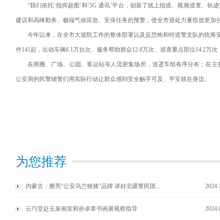
“我们依托‘指挥超图’和‘5G 通讯’平台，创新了线上指巡、视频巡查、
建议和高峰勤务、极端气候应急、安保任务的预警，使全市巡处力量投放更加
今年以来，在全市大巡防工作的整体部署以及反恐怖和特巡警支队的统筹安排之
件141起，出动车辆6.1万台次、服务帮助群众12.8万次、巡查重点部位14.
在商圈、广场、公园、客运站等人流密集场所，巡逻车组有序分布；在主
公安局的民警辅警们用实际行动让群众感到安全触手可及、平安就在身边。
为您推荐
内蒙古：擦亮“公安乌兰牧骑”品牌 讲好北疆警民团...
2024.
云巧堂赴玉泉画室和孙卓章书画展视察指导
2024.