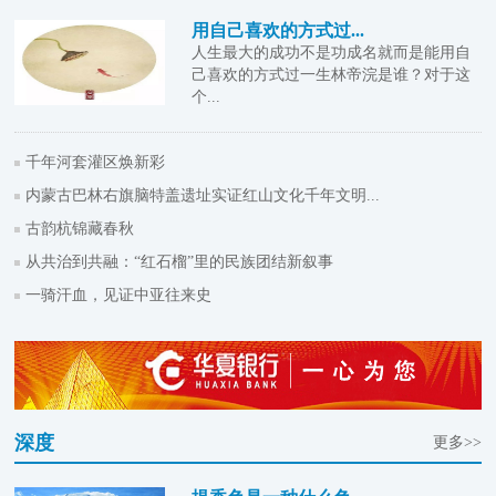
用自己喜欢的方式过...
人生最大的成功不是功成名就而是能用自
己喜欢的方式过一生林帝浣是谁？对于这
个...
千年河套灌区焕新彩
内蒙古巴林右旗脑特盖遗址实证红山文化千年文明...
古韵杭锦藏春秋
从共治到共融：“红石榴”里的民族团结新叙事
一骑汗血，见证中亚往来史
深度
更多>>