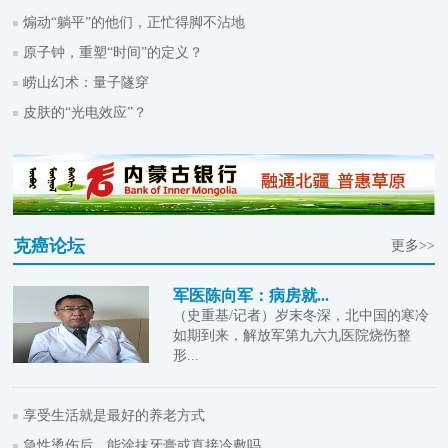
煽动“躺平”的他们，正忙得脚不沾地
原子钟，重塑“时间”的定义？
崂山幻术：量子隧穿
皮肤的“光电效应”？
克癌论坛
更多>>
军医陈向军：病房就...
（史重基/记者）岁末冬深，北中国的寒冷
如期到来，解放军第九六九医院烧伤整
形...
享受生活就是最好的养老方式
急性烫伤后，能涂抹牙膏或直接冷敷吗