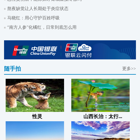
熬夜缺觉让人长期处于炎症状态
马晓红：用心守护百姓呼吸
“南方人参”化橘红，日常到底怎么用
随手拍
更多>>
性灵
山西长治：太行...