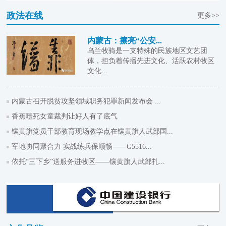
政法在线
更多>>
内蒙古：擦亮“公安...
乌兰牧骑是一支特殊的民族地区文艺团
体，担负着传播先进文化、活跃农村牧区
文化...
内蒙古召开脱贫攻坚领域职务犯罪新闻发布会 ...
香蕉噎死女童裁判让好人有了底气
镶黄旗党员干部教育现场教学点在镶黄旗人武部国...
军地协同聚合力 实战练兵保顺畅——G5516...
依托“三下乡”送服务进牧区——镶黄旗人武部扎...