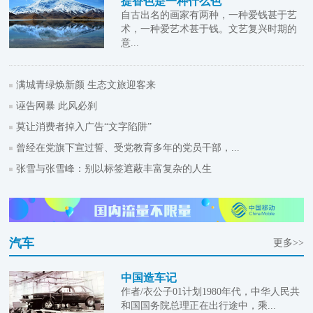
提香色是一种什么色
自古出名的画家有两种，一种爱钱甚于艺
术，一种爱艺术甚于钱。文艺复兴时期的
意...
满城青绿焕新颜 生态文旅迎客来
诬告网暴 此风必刹
莫让消费者掉入广告“文字陷阱”
曾经在党旗下宣过誓、受党教育多年的党员干部，...
张雪与张雪峰：别以标签遮蔽丰富复杂的人生
汽车
更多>>
中国造车记
作者/衣公子01计划1980年代，中华人民共
和国国务院总理正在出行途中，乘...