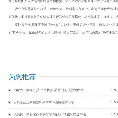
通过展现国产农产品的独特魅力和优势，让国产农产品的画像在大众认知中清
农业企业需要抓住机遇，积极作为。特别是头部企业，应运用现代经营理
源优势，多措并举提升优势农业生产和销售的规模化、标准化水平，打造潜力
要让国产水果真正脱掉“洋外衣”，关键在于做好农业产品、做大农业品
衣”终会褪去，越来越多的农业品牌将叫响大江南北，农产品自豪地“身穿中装”
为您推荐
内蒙古：擦亮“公安乌兰牧骑”品牌 讲好北疆警民团...
2024.
云巧堂赴玉泉画室和孙卓章书画展视察指导
2024.
人民网：书画家孙卓章向“青城好人”李俊怀赠送书法...
2022.