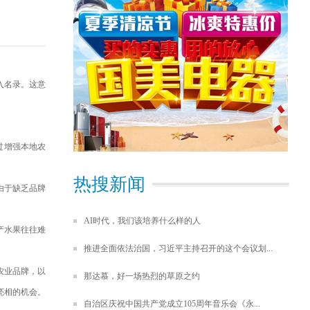
们
入名录。这意
过增强本地农
热搜新闻
由于缺乏品牌
AI时代，我们该培养什么样的人
产水果往往难
推进全面依法治国，习近平主持召开的这个会议划...
农业品牌，以
那达慕，好一场热烈的草原之约
亮相的机会。
自治区庆祝中国共产党成立105周年音乐会《永...