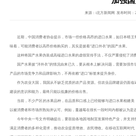
加强国
来源：i北方新闻网 发布时间：2024
近期，中国消费者协会提示，市场一些价格高昂的进口水果，如日本晴王
味着，可能消费者以高昂价格购买的，其实是披着“进口外衣”的国产水果。
这种将国产水果伪装成高端进口水果的虚假宣传手法，不仅严重侵犯了消
国产水果披“洋外衣”的情况由来已久，要从根本上解决问题，需要加强
产品的市场竞争力和品牌影响力，不再依赖“进口”标签来提升身价。
作为农业大国，我国从不缺乏优质的农产品资源。但农业品牌建设仍面临
建设的意识和能力，最终只能以低廉的价格出售。
当前，不少产区的水果品种，在品质和口感上已经能够与进口水果相媲美
以被消费者和市场所熟知并认可。例如，蔓越莓在很长一段时间内都被认为是
今年中央一号文件明确提出，要鼓励各地因地制宜发展特色产业，并支持
满足消费者的多样化需求，推动农业提质增效、农民增收。在移动互联网时代