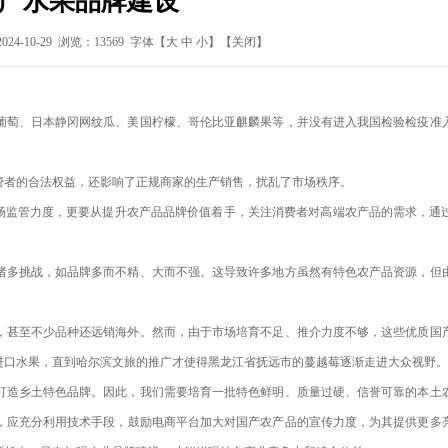
产水果品牌建设
-10-29 浏览：13569 字体【
大
中
小
】
【关闭】
葡萄、日本静冈网纹瓜、美国柠檬、哥伦比亚麒麟果等，并没有进入我国检验检疫准
费者的合法权益，还影响了正规商家的生产销售，扰乱了市场秩序。
市场监管力度，更要从提升农产品品牌价值着手，关注消费者对高端农产品的需求，通
诸多挑战，如品牌多而不精、大而不强。这导致许多地方虽然有特色农产品资源，但
，甚至不少品种还远销海外。然而，由于市场培育不足、推介力度不够，这些优质国
进口水果，直到哈尔滨文旅的推广才使得黑龙江省抚远市的蔓越莓逐渐走进大众视野。
打造乡土特色品牌。因此，我们需要培育一批特色鲜明、质量过硬、信誉可靠的本土
，应充分利用技术手段，鼓励电商平台加大对国产农产品的宣传力度，为其提供更多