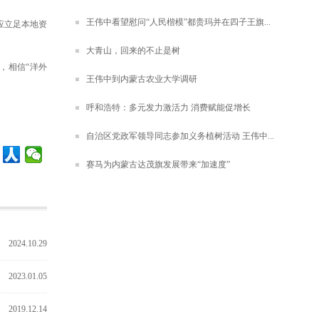
王伟中看望慰问“人民楷模”都贵玛并在四子王旗...
应立足本地资
大青山，回来的不止是树
，相信“洋外
王伟中到内蒙古农业大学调研
呼和浩特：多元发力激活力 消费赋能促增长
自治区党政军领导同志参加义务植树活动 王伟中...
赛马为内蒙古达茂旗发展带来“加速度”
2024.10.29
2023.01.05
2019.12.14