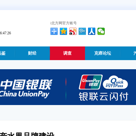
i北方网官方账号
47:26
品鉴
财经
调查
克癌论坛