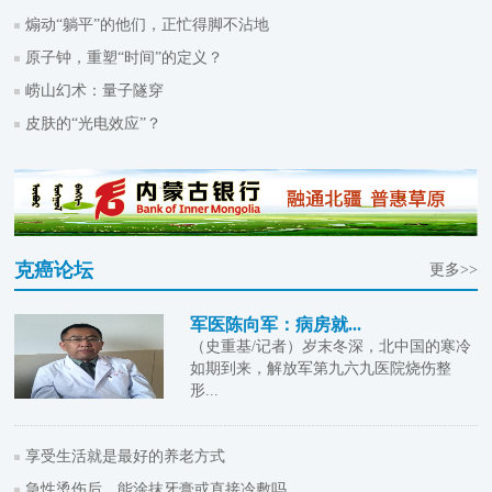
煽动“躺平”的他们，正忙得脚不沾地
原子钟，重塑“时间”的定义？
崂山幻术：量子隧穿
皮肤的“光电效应”？
克癌论坛
更多>>
军医陈向军：病房就...
（史重基/记者）岁末冬深，北中国的寒冷
如期到来，解放军第九六九医院烧伤整
形...
享受生活就是最好的养老方式
急性烫伤后，能涂抹牙膏或直接冷敷吗