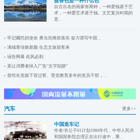
提香色是一种什么色
自古出名的画家有两种，一种爱钱甚于艺
术，一种爱艺术甚于钱。文艺复兴时期的
意...
牢记嘱托担使命 勇当先锋抓落实 奋力谱写中国...
满城青绿焕新颜 生态文旅迎客来
诬告网暴 此风必刹
莫让消费者掉入广告“文字陷阱”
曾经在党旗下宣过誓、受党教育多年的党员干部，...
汽车
更多>>
中国造车记
作者/衣公子01计划1980年代，中华人民共
和国国务院总理正在出行途中，乘...