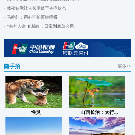
熬夜缺觉让人长期处于炎症状态
马晓红：用心守护百姓呼吸
“南方人参”化橘红，日常到底怎么用
随手拍
更多>>
性灵
山西长治：太行...