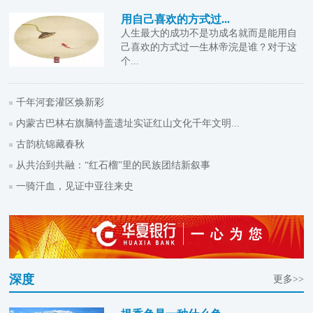
用自己喜欢的方式过...
人生最大的成功不是功成名就而是能用自
己喜欢的方式过一生林帝浣是谁？对于这
个...
千年河套灌区焕新彩
内蒙古巴林右旗脑特盖遗址实证红山文化千年文明...
古韵杭锦藏春秋
从共治到共融：“红石榴”里的民族团结新叙事
一骑汗血，见证中亚往来史
深度
更多>>