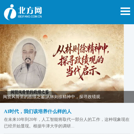
闽贤风骨里的政绩之鉴|从林则徐精神中，探寻政绩观...
AI时代，我们该培养什么样的人
在未来10年到20年，人工智能将取代一部分人的工作，这种现象现在
已经开始显现。根据牛津大学的调研...