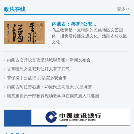
政法在线
更多>>
内蒙古：擦亮“公安...
乌兰牧骑是一支特殊的民族地区文艺团
体，担负着传播先进文化、活跃农村牧区
文化...
内蒙古召开脱贫攻坚领域职务犯罪新闻发布会 ...
香蕉噎死女童裁判让好人有了底气
警保携手公益行 共话驼乡安全事
内蒙古阿拉善右旗：40摄氏度高温天 戈壁滩警...
镶黄旗党员干部教育现场教学点在镶黄旗人武部国...