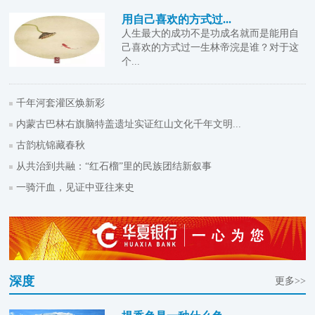
用自己喜欢的方式过...
人生最大的成功不是功成名就而是能用自
己喜欢的方式过一生林帝浣是谁？对于这
个...
千年河套灌区焕新彩
内蒙古巴林右旗脑特盖遗址实证红山文化千年文明...
古韵杭锦藏春秋
从共治到共融：“红石榴”里的民族团结新叙事
一骑汗血，见证中亚往来史
深度
更多>>