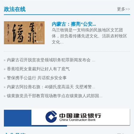
政法在线
更多>>
内蒙古：擦亮“公安...
乌兰牧骑是一支特殊的民族地区文艺团
体，担负着传播先进文化、活跃农村牧区
文化...
内蒙古召开脱贫攻坚领域职务犯罪新闻发布会 ...
香蕉噎死女童裁判让好人有了底气
警保携手公益行 共话驼乡安全事
内蒙古阿拉善右旗：40摄氏度高温天 戈壁滩警...
镶黄旗党员干部教育现场教学点在镶黄旗人武部国...