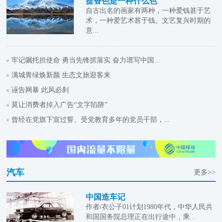
提香色是一种什么色
自古出名的画家有两种，一种爱钱甚于艺
术，一种爱艺术甚于钱。文艺复兴时期的
意...
牢记嘱托担使命 勇当先锋抓落实 奋力谱写中国...
满城青绿焕新颜 生态文旅迎客来
诬告网暴 此风必刹
莫让消费者掉入广告“文字陷阱”
曾经在党旗下宣过誓、受党教育多年的党员干部，...
汽车
更多>>
中国造车记
作者/衣公子01计划1980年代，中华人民共
和国国务院总理正在出行途中，乘...