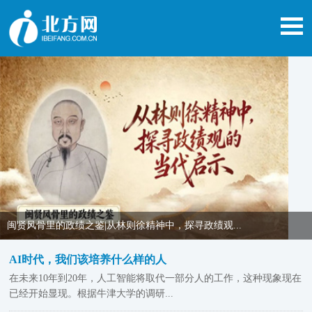
闽贤风骨里的政绩之鉴|从林则徐精神中，探寻政绩观...
AI时代，我们该培养什么样的人
在未来10年到20年，人工智能将取代一部分人的工作，这种现象现在
已经开始显现。根据牛津大学的调研...