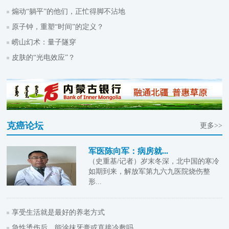
煽动“躺平”的他们，正忙得脚不沾地
原子钟，重塑“时间”的定义？
崂山幻术：量子隧穿
皮肤的“光电效应”？
克癌论坛
更多>>
军医陈向军：病房就...
（史重基/记者）岁末冬深，北中国的寒冷
如期到来，解放军第九六九医院烧伤整
形...
享受生活就是最好的养老方式
急性烫伤后，能涂抹牙膏或直接冷敷吗