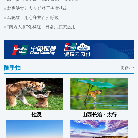
熬夜缺觉让人长期处于炎症状态
马晓红：用心守护百姓呼吸
“南方人参”化橘红，日常到底怎么用
随手拍
更多>>
性灵
山西长治：太行...