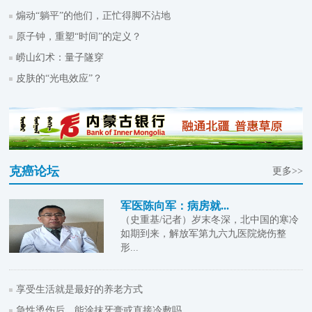
煽动“躺平”的他们，正忙得脚不沾地
原子钟，重塑“时间”的定义？
崂山幻术：量子隧穿
皮肤的“光电效应”？
克癌论坛
更多>>
军医陈向军：病房就...
（史重基/记者）岁末冬深，北中国的寒冷
如期到来，解放军第九六九医院烧伤整
形...
享受生活就是最好的养老方式
急性烫伤后，能涂抹牙膏或直接冷敷吗