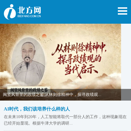
闽贤风骨里的政绩之鉴|从林则徐精神中，探寻政绩观...
AI时代，我们该培养什么样的人
在未来10年到20年，人工智能将取代一部分人的工作，这种现象现在
已经开始显现。根据牛津大学的调研...