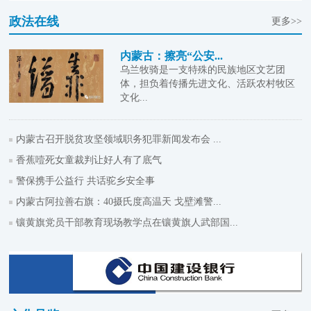
政法在线
更多>>
内蒙古：擦亮“公安...
乌兰牧骑是一支特殊的民族地区文艺团
体，担负着传播先进文化、活跃农村牧区
文化...
内蒙古召开脱贫攻坚领域职务犯罪新闻发布会 ...
香蕉噎死女童裁判让好人有了底气
警保携手公益行 共话驼乡安全事
内蒙古阿拉善右旗：40摄氏度高温天 戈壁滩警...
镶黄旗党员干部教育现场教学点在镶黄旗人武部国...