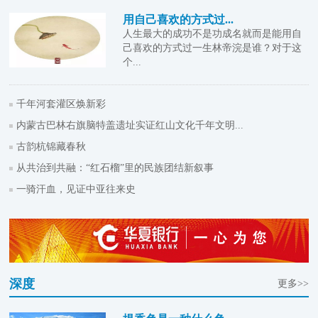
用自己喜欢的方式过...
人生最大的成功不是功成名就而是能用自
己喜欢的方式过一生林帝浣是谁？对于这
个...
千年河套灌区焕新彩
内蒙古巴林右旗脑特盖遗址实证红山文化千年文明...
古韵杭锦藏春秋
从共治到共融：“红石榴”里的民族团结新叙事
一骑汗血，见证中亚往来史
深度
更多>>