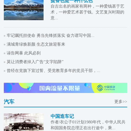
提香色是一种什么色
自古出名的画家有两种，一种爱钱甚于艺
术，一种爱艺术甚于钱。文艺复兴时期的
意...
牢记嘱托担使命 勇当先锋抓落实 奋力谱写中国...
满城青绿焕新颜 生态文旅迎客来
诬告网暴 此风必刹
莫让消费者掉入广告“文字陷阱”
曾经在党旗下宣过誓、受党教育多年的党员干部，...
汽车
更多>>
中国造车记
作者/衣公子01计划1980年代，中华人民共
和国国务院总理正在出行途中，乘...