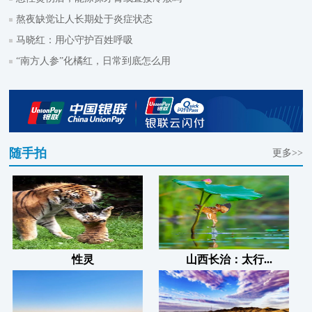
熬夜缺觉让人长期处于炎症状态
马晓红：用心守护百姓呼吸
“南方人参”化橘红，日常到底怎么用
随手拍
更多>>
性灵
山西长治：太行...