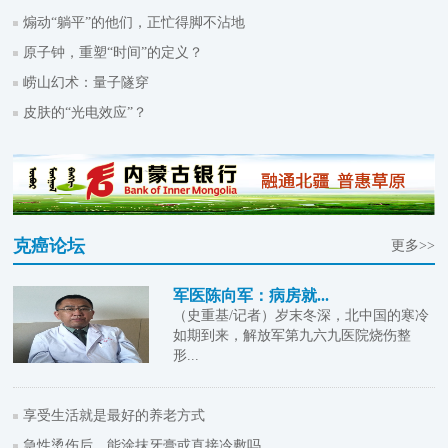
煽动“躺平”的他们，正忙得脚不沾地
原子钟，重塑“时间”的定义？
崂山幻术：量子隧穿
皮肤的“光电效应”？
克癌论坛
更多>>
军医陈向军：病房就...
（史重基/记者）岁末冬深，北中国的寒冷
如期到来，解放军第九六九医院烧伤整
形...
享受生活就是最好的养老方式
急性烫伤后，能涂抹牙膏或直接冷敷吗