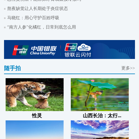
熬夜缺觉让人长期处于炎症状态
马晓红：用心守护百姓呼吸
“南方人参”化橘红，日常到底怎么用
随手拍
更多>>
性灵
山西长治：太行...