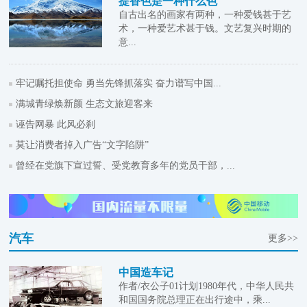
提香色是一种什么色
自古出名的画家有两种，一种爱钱甚于艺
术，一种爱艺术甚于钱。文艺复兴时期的
意...
牢记嘱托担使命 勇当先锋抓落实 奋力谱写中国...
满城青绿焕新颜 生态文旅迎客来
诬告网暴 此风必刹
莫让消费者掉入广告“文字陷阱”
曾经在党旗下宣过誓、受党教育多年的党员干部，...
汽车
更多>>
中国造车记
作者/衣公子01计划1980年代，中华人民共
和国国务院总理正在出行途中，乘...