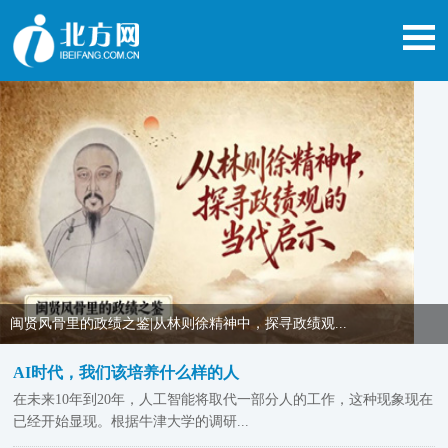
闽贤风骨里的政绩之鉴|从林则徐精神中，探寻政绩观...
AI时代，我们该培养什么样的人
在未来10年到20年，人工智能将取代一部分人的工作，这种现象现在
已经开始显现。根据牛津大学的调研...