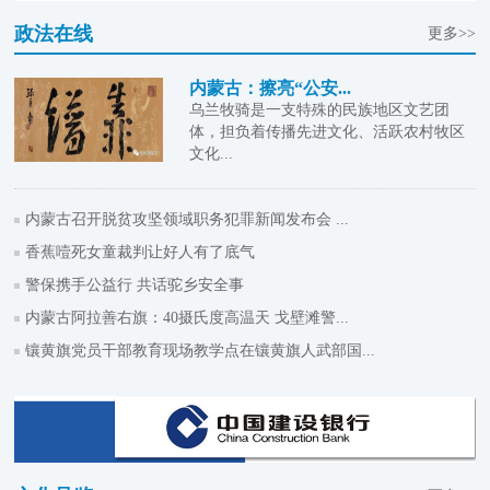
政法在线
更多>>
内蒙古：擦亮“公安...
乌兰牧骑是一支特殊的民族地区文艺团
体，担负着传播先进文化、活跃农村牧区
文化...
内蒙古召开脱贫攻坚领域职务犯罪新闻发布会 ...
香蕉噎死女童裁判让好人有了底气
警保携手公益行 共话驼乡安全事
内蒙古阿拉善右旗：40摄氏度高温天 戈壁滩警...
镶黄旗党员干部教育现场教学点在镶黄旗人武部国...