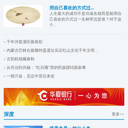
用自己喜欢的方式过...
人生最大的成功不是功成名就而是能用自
己喜欢的方式过一生林帝浣是谁？对于这
个...
千年河套灌区焕新彩
内蒙古巴林右旗脑特盖遗址实证红山文化千年文明...
古韵杭锦藏春秋
从共治到共融：“红石榴”里的民族团结新叙事
一骑汗血，见证中亚往来史
深度
更多>>